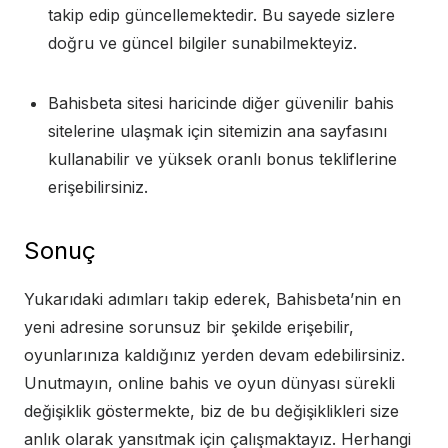
takip edip güncellemektedir. Bu sayede sizlere
doğru ve güncel bilgiler sunabilmekteyiz.
Bahisbeta sitesi haricinde diğer güvenilir bahis
sitelerine ulaşmak için sitemizin ana sayfasını
kullanabilir ve yüksek oranlı bonus tekliflerine
erişebilirsiniz.
Sonuç
Yukarıdaki adımları takip ederek, Bahisbeta’nin en
yeni adresine sorunsuz bir şekilde erişebilir,
oyunlarınıza kaldığınız yerden devam edebilirsiniz.
Unutmayın, online bahis ve oyun dünyası sürekli
değişiklik göstermekte, biz de bu değişiklikleri size
anlık olarak yansıtmak için çalışmaktayız. Herhangi