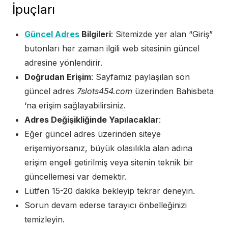
İpuçları
Güncel Adres
Bilgileri
: Sitemizde yer alan “Giriş”
butonları her zaman ilgili web sitesinin güncel
adresine yönlendirir.
Doğrudan Erişim
: Sayfamız paylaşılan son
güncel adres
7slots454.com
üzerinden Bahisbeta
‘na erişim sağlayabilirsiniz.
Adres Değişikliğinde Yapılacaklar
:
Eğer güncel adres üzerinden siteye
erişemiyorsanız, büyük olasılıkla alan adına
erişim engeli getirilmiş veya sitenin teknik bir
güncellemesi var demektir.
Lütfen 15-20 dakika bekleyip tekrar deneyin.
Sorun devam ederse tarayıcı önbelleğinizi
temizleyin.