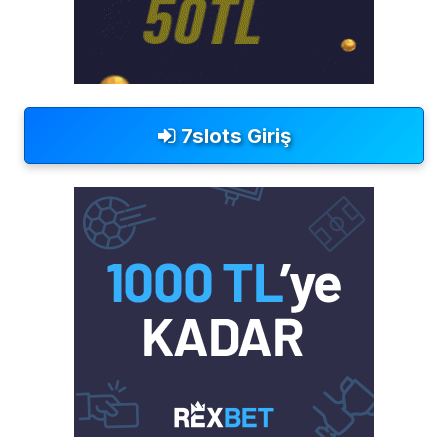
7slots Giriş