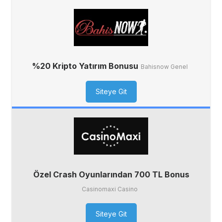
%20 Kripto Yatırım Bonusu
Bahisnow Genel
Siteye Git
Özel Crash Oyunlarından 700 TL Bonus
Casinomaxi Casino
Siteye Git