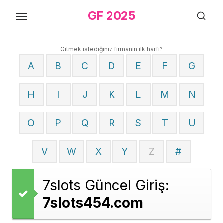
S
GF 2025
k
i
p
Gitmek istediğiniz firmanın ilk harfi?
t
A
B
C
D
E
F
G
o
t
H
I
J
K
L
M
N
h
e
O
P
Q
R
S
T
U
c
o
V
W
X
Y
Z
#
n
t
7slots Güncel Giriş:
e
7slots454.com
n
t