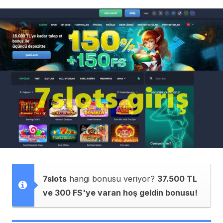
7slots
hangi bonusu veriyor?
37.500 TL
ve 300 FS'ye varan hoş geldin bonusu!