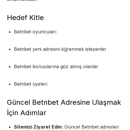
Hedef Kitle
Betnbet oyuncuları
Betnbet yeni adresini öğrenmek isteyenler
Betnbet bonuslarına göz atmış olanlar
Betnbet üyeleri
Güncel Betnbet Adresine Ulaşmak
İçin Adımlar
Sitemizi Ziyaret Edin:
Güncel Betnbet adresleri