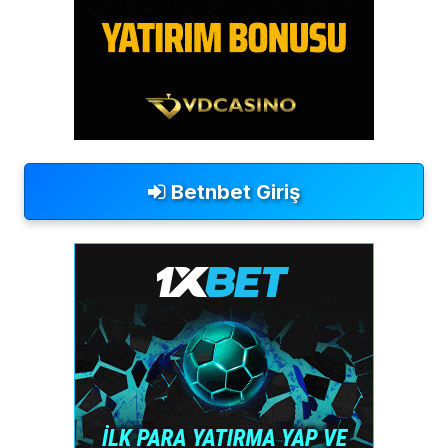
Betnbet Giriş