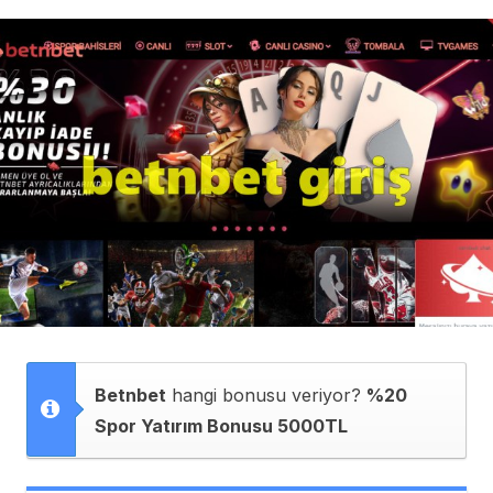
Betnbet
hangi bonusu veriyor?
%20
Spor Yatırım Bonusu 5000TL