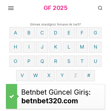
S
GF 2025
k
i
p
Gitmek istediğiniz firmanın ilk harfi?
t
A
B
C
D
E
F
G
o
t
H
I
J
K
L
M
N
h
e
O
P
Q
R
S
T
U
c
o
V
W
X
Y
Z
#
n
t
Betnbet Güncel Giriş:
e
betnbet320.com
n
t