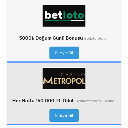
5000₺ Doğum Günü Bonusu
Betloto Genel
Siteye Git
Her Hafta 150.000 TL Ödül
Casinometropol Casino
Siteye Git