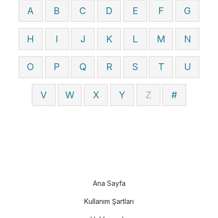
A
B
C
D
E
F
G
H
I
J
K
L
M
N
O
P
Q
R
S
T
U
V
W
X
Y
Z
#
Ana Sayfa
Kullanım Şartları