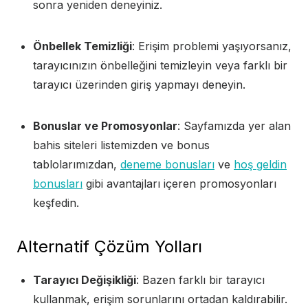
sonra yeniden deneyiniz.
Önbellek Temizliği
: Erişim problemi yaşıyorsanız,
tarayıcınızın önbelleğini temizleyin veya farklı bir
tarayıcı üzerinden giriş yapmayı deneyin.
Bonuslar ve Promosyonlar
: Sayfamızda yer alan
bahis siteleri listemizden ve bonus
tablolarımızdan,
deneme bonusları
ve
hoş geldin
bonusları
gibi avantajları içeren promosyonları
keşfedin.
Alternatif Çözüm Yolları
Tarayıcı Değişikliği
: Bazen farklı bir tarayıcı
kullanmak, erişim sorunlarını ortadan kaldırabilir.