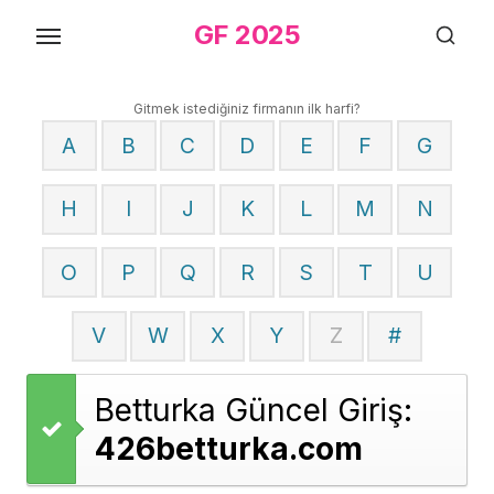
S
GF 2025
k
i
p
Gitmek istediğiniz firmanın ilk harfi?
t
A
B
C
D
E
F
G
o
t
H
I
J
K
L
M
N
h
e
O
P
Q
R
S
T
U
c
o
V
W
X
Y
Z
#
n
t
Betturka Güncel Giriş:
e
426betturka.com
n
t