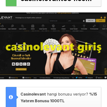
Casinolevant
hangi bonusu veriyor?
%15
Yatırım Bonusu 1000TL