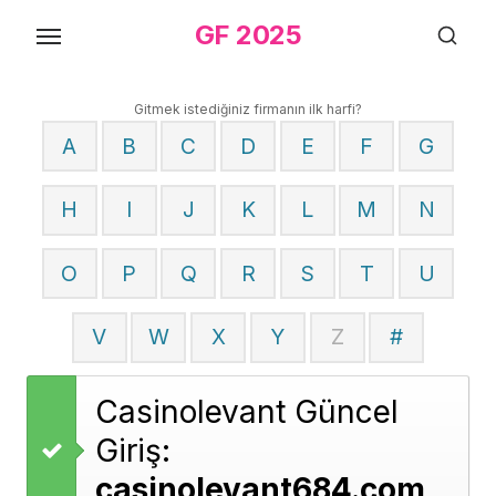
S
GF 2025
k
i
p
Gitmek istediğiniz firmanın ilk harfi?
t
A
B
C
D
E
F
G
o
t
H
I
J
K
L
M
N
h
e
O
P
Q
R
S
T
U
c
o
V
W
X
Y
Z
#
n
t
Casinolevant Güncel
e
Giriş:
n
t
casinolevant684.com