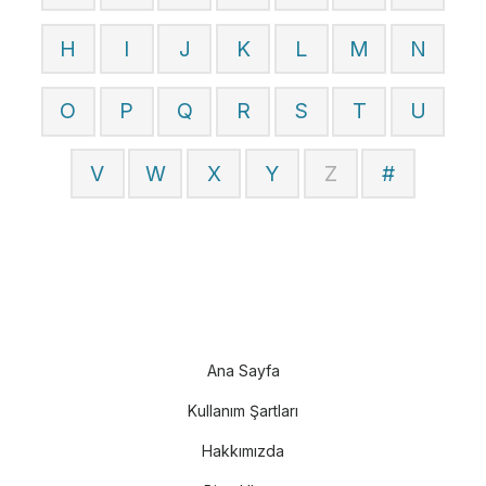
H
I
J
K
L
M
N
O
P
Q
R
S
T
U
V
W
X
Y
Z
#
Ana Sayfa
Kullanım Şartları
Hakkımızda