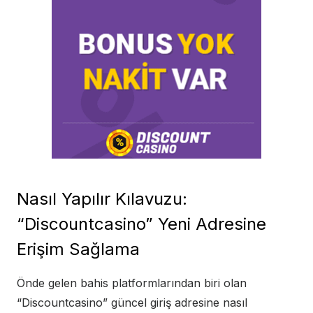
Nasıl Yapılır Kılavuzu:
“Discountcasino” Yeni Adresine
Erişim Sağlama
Önde gelen bahis platformlarından biri olan
“Discountcasino” güncel giriş adresine nasıl