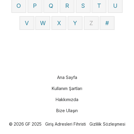
O
P
Q
R
S
T
U
V
W
X
Y
Z
#
Ana Sayfa
Kullanım Şartları
Hakkımızda
Bize Ulaşın
© 2026 GF 2025
Giriş Adresleri Fihristi
Gizlilik Sözleşmesi