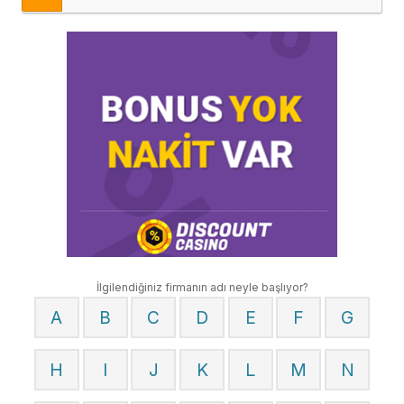
İlgilendiğiniz firmanın adı neyle başlıyor?
A
B
C
D
E
F
G
H
I
J
K
L
M
N