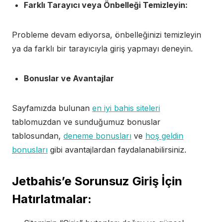
Farklı Tarayıcı veya Önbelleği Temizleyin:
Probleme devam ediyorsa, önbelleğinizi temizleyin
ya da farklı bir tarayıcıyla giriş yapmayı deneyin.
Bonuslar ve Avantajlar
Sayfamızda bulunan
en iyi bahis siteleri
tablomuzdan ve sunduğumuz bonuslar
tablosundan,
deneme bonusları
ve
hoş geldin
bonusları
gibi avantajlardan faydalanabilirsiniz.
Jetbahis’e Sorunsuz Giriş İçin
Hatırlatmalar: