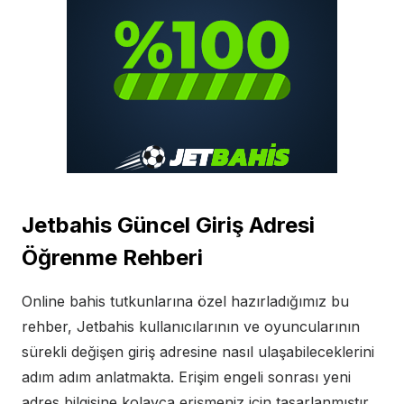
Jetbahis Güncel Giriş Adresi
Öğrenme Rehberi
Online bahis tutkunlarına özel hazırladığımız bu
rehber, Jetbahis kullanıcılarının ve oyuncularının
sürekli değişen giriş adresine nasıl ulaşabileceklerini
adım adım anlatmakta. Erişim engeli sonrası yeni
adres bilgisine kolayca erişmeniz için tasarlanmıştır.