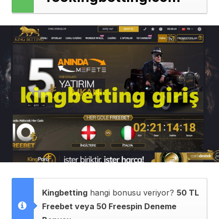
Kingbetting
hangi bonusu veriyor?
50 TL
Freebet veya 50 Freespin Deneme