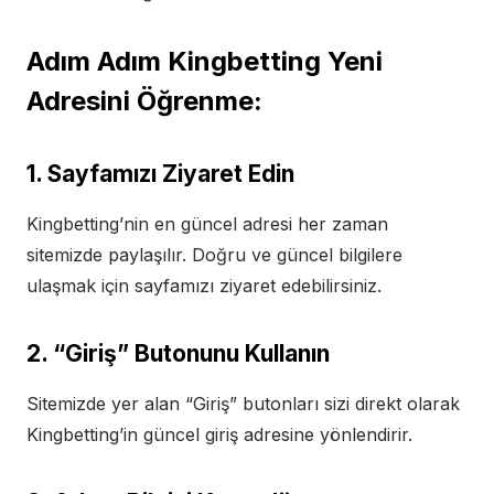
Adım Adım Kingbetting Yeni
Adresini Öğrenme:
1. Sayfamızı Ziyaret Edin
Kingbetting’nin en güncel adresi her zaman
sitemizde paylaşılır. Doğru ve güncel bilgilere
ulaşmak için sayfamızı ziyaret edebilirsiniz.
2. “Giriş” Butonunu Kullanın
Sitemizde yer alan “Giriş” butonları sizi direkt olarak
Kingbetting’in güncel giriş adresine yönlendirir.