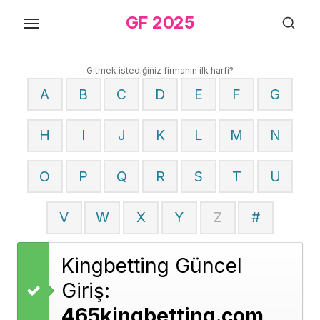
S
GF 2025
k
i
p
Gitmek istediğiniz firmanın ilk harfi?
t
A
B
C
D
E
F
G
o
t
H
I
J
K
L
M
N
h
e
O
P
Q
R
S
T
U
c
o
V
W
X
Y
Z
#
n
t
Kingbetting Güncel
e
Giriş:
n
t
465kingbetting.com