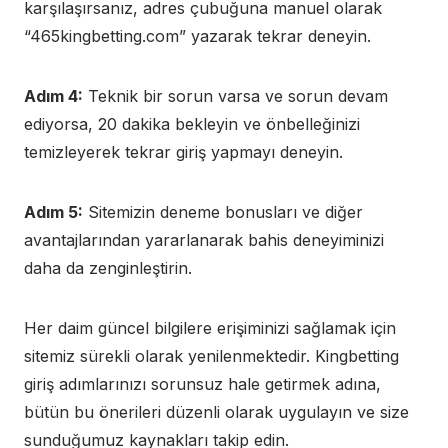
karşılaşırsanız, adres çubuğuna manuel olarak
“465kingbetting.com” yazarak tekrar deneyin.
Adım 4:
Teknik bir sorun varsa ve sorun devam
ediyorsa, 20 dakika bekleyin ve önbelleğinizi
temizleyerek tekrar giriş yapmayı deneyin.
Adım 5:
Sitemizin deneme bonusları ve diğer
avantajlarından yararlanarak bahis deneyiminizi
daha da zenginleştirin.
Her daim güncel bilgilere erişiminizi sağlamak için
sitemiz sürekli olarak yenilenmektedir. Kingbetting
giriş adımlarınızı sorunsuz hale getirmek adına,
bütün bu önerileri düzenli olarak uygulayın ve size
sunduğumuz kaynakları takip edin.