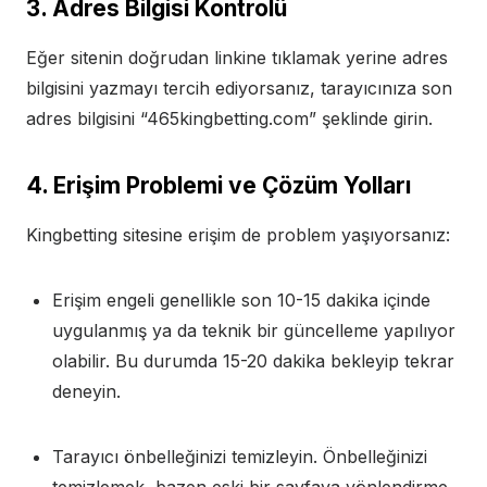
3. Adres Bilgisi Kontrolü
Eğer sitenin doğrudan linkine tıklamak yerine adres
bilgisini yazmayı tercih ediyorsanız, tarayıcınıza son
adres bilgisini “465kingbetting.com” şeklinde girin.
4. Erişim Problemi ve Çözüm Yolları
Kingbetting sitesine erişim de problem yaşıyorsanız:
Erişim engeli genellikle son 10-15 dakika içinde
uygulanmış ya da teknik bir güncelleme yapılıyor
olabilir. Bu durumda 15-20 dakika bekleyip tekrar
deneyin.
Tarayıcı önbelleğinizi temizleyin. Önbelleğinizi