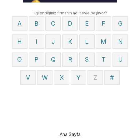
İlgilendiğiniz firmanın adı neyle başlıyor?
A
B
C
D
E
F
G
H
I
J
K
L
M
N
O
P
Q
R
S
T
U
V
W
X
Y
Z
#
Ana Sayfa