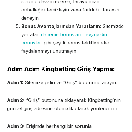
sorunu devam ederse, tarayıcınızın
önbelleğini temizleyin veya farklı bir tarayıcı
deneyin.
Bonus Avantajlarından Yararlanın
: Sitemizde
yer alan
deneme bonusları
,
hoş geldin
bonusları
gibi çeşitli bonus tekliflerinden
faydalanmayı unutmayın.
Adım Adım Kingbetting Giriş Yapma:
Adım 1:
Sitemize gidin ve “Giriş” butonunu arayın.
Adım 2:
“Giriş” butonuna tıklayarak Kingbetting’nin
güncel giriş adresine otomatik olarak yönlendirilin.
Adım 3:
Erişimde herhangi bir sorunla