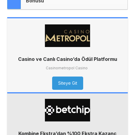
Bonusu
Casino ve Canlı Casino’da Ödül Platformu
Casinometropol Casino
Siteye Git
Kombine Ekstra’dan %100 Ekstra Kazanç