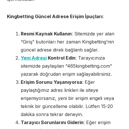
Kingbetting Güncel Adrese Erişim İpuçları:
Resmi Kaynak Kullanın
: Sitemizde yer alan
“Giriş” butonları her zaman Kingbetting’nin
güncel adrese direk bağlantı sağlar.
Yeni Adresi
Kontrol Edin
: Tarayıcınıza
sitemizde paylaşılan “465kingbetting.com”
yazarak doğrudan erişim sağlayabilirsiniz.
Erişim Sorunu Yaşanıyorsa
: Eğer
paylaştığımız adres linkleri ile siteye
erişemiyorsanız, yeni bir erişim engeli veya
teknik bir güncelleme olabilir. Lütfen 15-20
dakika sonra tekrar deneyin.
Tarayıcı Sorunlarını Giderin
: Eğer erişim