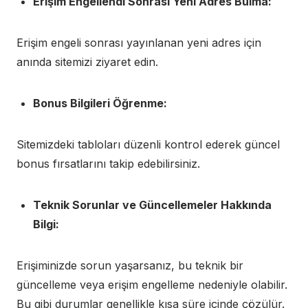
Erişim Engellendi Sonrası Yeni Adres Bulma:
Erişim engeli sonrası yayınlanan yeni adres için
anında sitemizi ziyaret edin.
Bonus Bilgileri Öğrenme:
Sitemizdeki tabloları düzenli kontrol ederek güncel
bonus fırsatlarını takip edebilirsiniz.
Teknik Sorunlar ve Güncellemeler Hakkında
Bilgi:
Erişiminizde sorun yaşarsanız, bu teknik bir
güncelleme veya erişim engelleme nedeniyle olabilir.
Bu gibi durumlar genellikle kısa süre içinde çözülür.