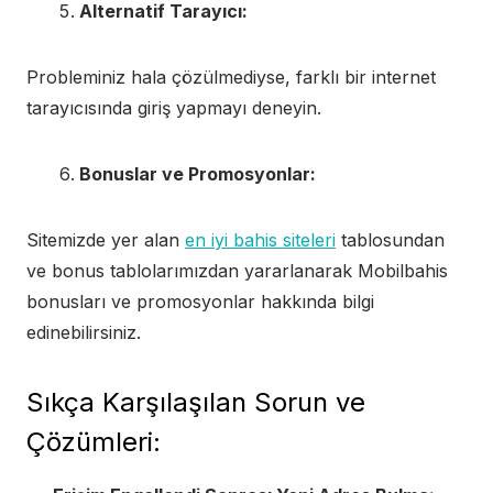
Alternatif Tarayıcı:
Probleminiz hala çözülmediyse, farklı bir internet
tarayıcısında giriş yapmayı deneyin.
Bonuslar ve Promosyonlar:
Sitemizde yer alan
en iyi bahis siteleri
tablosundan
ve bonus tablolarımızdan yararlanarak Mobilbahis
bonusları ve promosyonlar hakkında bilgi
edinebilirsiniz.
Sıkça Karşılaşılan Sorun ve
Çözümleri: