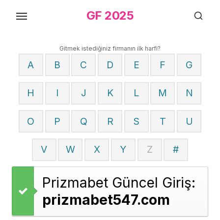
S
GF 2025
k
i
p
Gitmek istediğiniz firmanın ilk harfi?
t
A
B
C
D
E
F
G
o
t
H
I
J
K
L
M
N
h
e
O
P
Q
R
S
T
U
c
o
V
W
X
Y
Z
#
n
t
Prizmabet Güncel Giriş:
e
prizmabet547.com
n
t