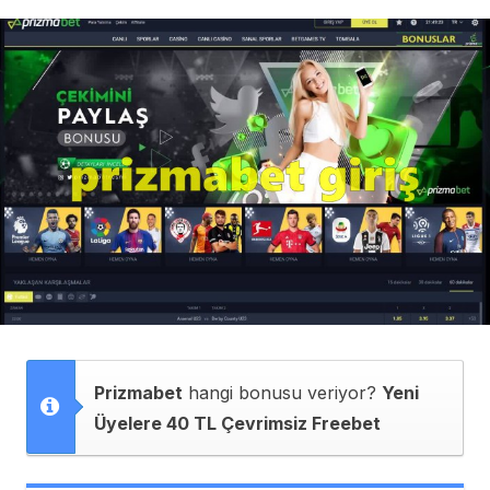
Prizmabet
hangi bonusu veriyor?
Yeni
Üyelere 40 TL Çevrimsiz Freebet