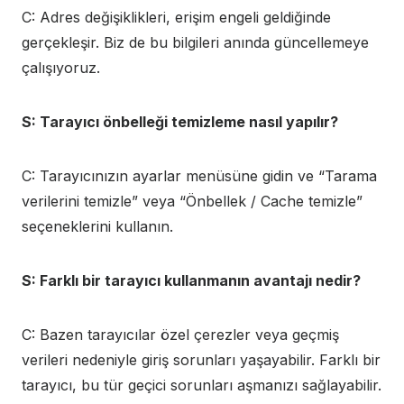
C: Adres değişiklikleri, erişim engeli geldiğinde
gerçekleşir. Biz de bu bilgileri anında güncellemeye
çalışıyoruz.
S: Tarayıcı önbelleği temizleme nasıl yapılır?
C: Tarayıcınızın ayarlar menüsüne gidin ve “Tarama
verilerini temizle” veya “Önbellek / Cache temizle”
seçeneklerini kullanın.
S: Farklı bir tarayıcı kullanmanın avantajı nedir?
C: Bazen tarayıcılar özel çerezler veya geçmiş
verileri nedeniyle giriş sorunları yaşayabilir. Farklı bir
tarayıcı, bu tür geçici sorunları aşmanızı sağlayabilir.