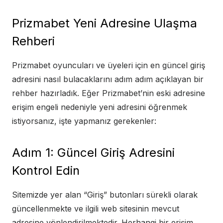
Prizmabet Yeni Adresine Ulaşma
Rehberi
Prizmabet oyuncuları ve üyeleri için en güncel giriş
adresini nasıl bulacaklarını adım adım açıklayan bir
rehber hazırladık. Eğer Prizmabet’nin eski adresine
erişim engeli nedeniyle yeni adresini öğrenmek
istiyorsanız, işte yapmanız gerekenler:
Adım 1: Güncel Giriş Adresini
Kontrol Edin
Sitemizde yer alan “Giriş” butonları sürekli olarak
güncellenmekte ve ilgili web sitesinin mevcut
adresine yönlendirilmektedir. Herhangi bir erişim