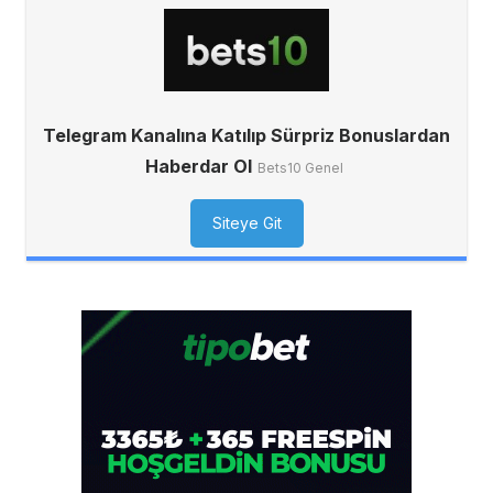
Telegram Kanalına Katılıp Sürpriz Bonuslardan
Haberdar Ol
Bets10 Genel
Siteye Git