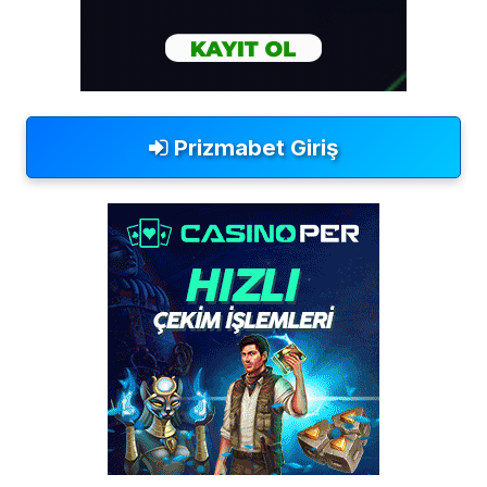
Prizmabet Giriş