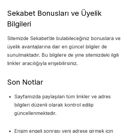
Sekabet Bonusları ve Üyelik
Bilgileri
Sitemizde Sekabet’de bulabileceğiniz bonuslara ve
üyelik avantajlarına dair en güncel bilgiler de
sunulmaktadır. Bu bilgilere de yine sitemizdeki ilgili
linkler aracılığıyla erişebilirsiniz.
Son Notlar
Sayfamızda paylaşılan tüm linkler ve adres
bilgileri düzenli olarak kontrol edilip
güncellenmektedir.
Erişim engeli sonrası yeni adrese girmek için