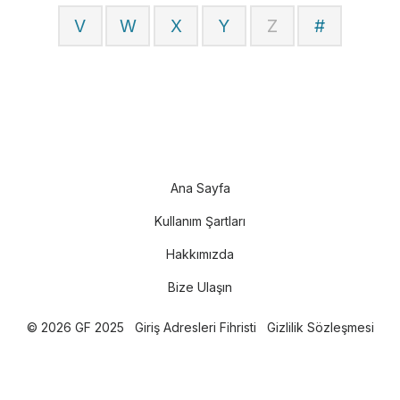
V
W
X
Y
Z
#
Ana Sayfa
Kullanım Şartları
Hakkımızda
Bize Ulaşın
© 2026 GF 2025
Giriş Adresleri Fihristi
Gizlilik Sözleşmesi