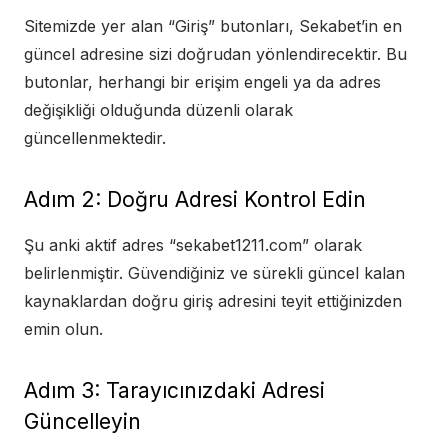
Sitemizde yer alan “Giriş” butonları, Sekabet’in en
güncel adresine sizi doğrudan yönlendirecektir. Bu
butonlar, herhangi bir erişim engeli ya da adres
değişikliği olduğunda düzenli olarak
güncellenmektedir.
Adım 2: Doğru Adresi Kontrol Edin
Şu anki aktif adres “sekabet1211.com” olarak
belirlenmiştir. Güvendiğiniz ve sürekli güncel kalan
kaynaklardan doğru giriş adresini teyit ettiğinizden
emin olun.
Adım 3: Tarayıcınızdaki Adresi
Güncelleyin