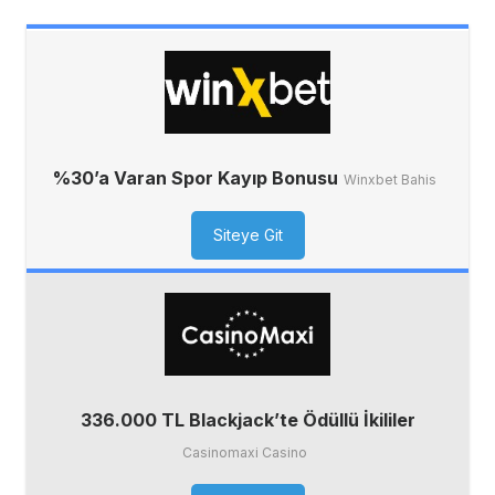
%30’a Varan Spor Kayıp Bonusu
Winxbet Bahis
Siteye Git
336.000 TL Blackjack’te Ödüllü İkililer
Casinomaxi Casino