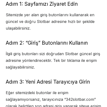
Adım 1: Sayfamızı Ziyaret Edin
Sitemizde yer alan giriş butonlarını kullanarak en
güncel ve doğru Slotbar adresine hızlı bir şekilde
ulaşabilirsiniz.
Adım 2: “Giriş” Butonlarını Kullanın
İlgili giriş butonları sizi doğrudan Slotbar güncel giriş
adresine yönlendirecektir. Tek bir tıklama ile erişim
sağlayabilirsiniz.
Adım 3: Yeni Adresi Tarayıcıya Girin
Eğer sitemizdeki butonlar ile erişim
sağlayamıyorsanız, tarayıcınıza “342slotbar.com”
olarak belirtilen son adresi giriş yaparak siteye erişim