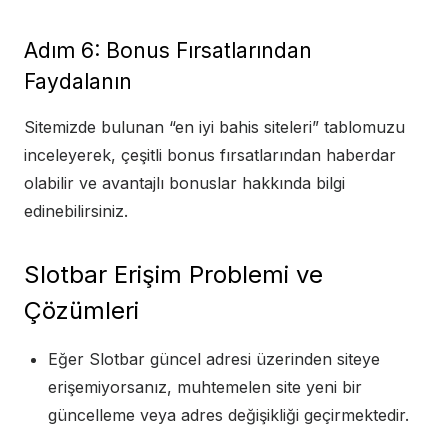
Adım 6: Bonus Fırsatlarından
Faydalanın
Sitemizde bulunan “en iyi bahis siteleri” tablomuzu
inceleyerek, çeşitli bonus fırsatlarından haberdar
olabilir ve avantajlı bonuslar hakkında bilgi
edinebilirsiniz.
Slotbar Erişim Problemi ve
Çözümleri
Eğer Slotbar güncel adresi üzerinden siteye
erişemiyorsanız, muhtemelen site yeni bir
güncelleme veya adres değişikliği geçirmektedir.