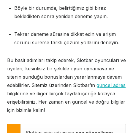
Böyle bir durumda, belirttiğimiz gibi biraz
bekledikten sonra yeniden deneme yapın.
Tekrar deneme süresine dikkat edin ve erişim
sorunu sürerse farklı çözüm yollarını deneyin.
Bu basit adımları takip ederek, Slotbar oyuncuları ve
üyeleri, kesintisiz bir şekilde oyun oynamaya ve
sitenin sunduğu bonuslardan yararlanmaya devam
edebilirler. Sitemiz üzerinden Slotbar’ın
güncel adres
bilgilerine ve diğer birçok faydalı içeriğe kolayca
erişebilirsiniz. Her zaman en güncel ve doğru bilgiler
için bizimle kalın!
Slotbar giriş adresinin
son güncelleme