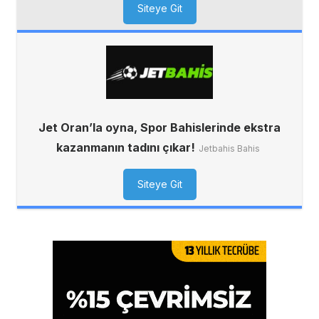
Siteye Git
Jet Oran’la oyna, Spor Bahislerinde ekstra
kazanmanın tadını çıkar!
Jetbahis Bahis
Siteye Git