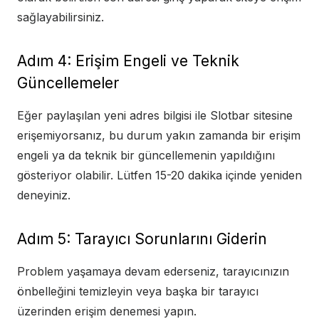
sağlayabilirsiniz.
Adım 4: Erişim Engeli ve Teknik
Güncellemeler
Eğer paylaşılan yeni adres bilgisi ile Slotbar sitesine
erişemiyorsanız, bu durum yakın zamanda bir erişim
engeli ya da teknik bir güncellemenin yapıldığını
gösteriyor olabilir. Lütfen 15-20 dakika içinde yeniden
deneyiniz.
Adım 5: Tarayıcı Sorunlarını Giderin
Problem yaşamaya devam ederseniz, tarayıcınızın
önbelleğini temizleyin veya başka bir tarayıcı
üzerinden erişim denemesi yapın.