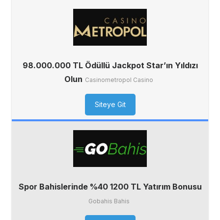
98.000.000 TL Ödüllü Jackpot Star’ın Yıldızı
Olun
Casinometropol Casino
Siteye Git
Spor Bahislerinde %40 1200 TL Yatırım Bonusu
Gobahis Bahis