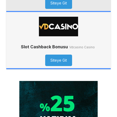
Siteye Git
Slot Cashback Bonusu
Vdcasino Casino
Siteye Git