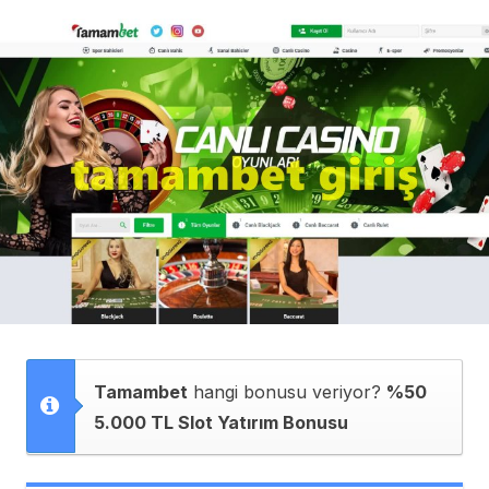
Tamambet
hangi bonusu veriyor?
%50
5.000 TL Slot Yatırım Bonusu