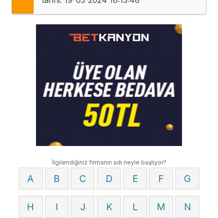
tarihi: 19-03-2024 18:13:48
İlgilendiğiniz firmanın adı neyle başlıyor?
A
B
C
D
E
F
G
H
I
J
K
L
M
N