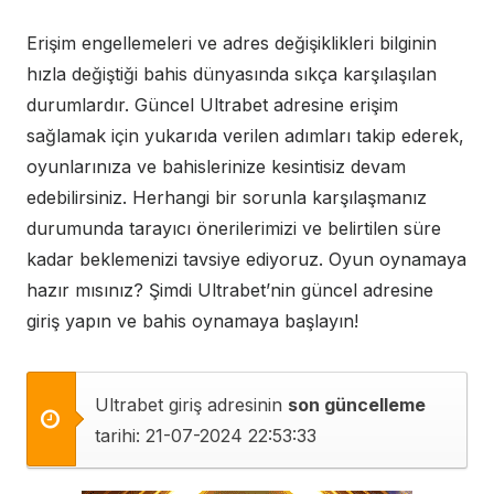
Erişim engellemeleri ve adres değişiklikleri bilginin
hızla değiştiği bahis dünyasında sıkça karşılaşılan
durumlardır. Güncel Ultrabet adresine erişim
sağlamak için yukarıda verilen adımları takip ederek,
oyunlarınıza ve bahislerinize kesintisiz devam
edebilirsiniz. Herhangi bir sorunla karşılaşmanız
durumunda tarayıcı önerilerimizi ve belirtilen süre
kadar beklemenizi tavsiye ediyoruz. Oyun oynamaya
hazır mısınız? Şimdi Ultrabet’nin güncel adresine
giriş yapın ve bahis oynamaya başlayın!
Ultrabet giriş adresinin
son güncelleme
tarihi: 21-07-2024 22:53:33