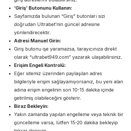
‘Giriş’ Butonunu Kullanın:
Sayfamızda bulunan “Giriş” butonları sizi
doğrudan Ultrabet’nin güncel adresine
yönlendirecektir.
Adresi Manuel Girin:
Giriş butonu işe yaramazsa, tarayıcınıza direkt
olarak “ultrabet949.com” yazarak ulaşabilirsiniz.
Erişim Engeli Kontrolü:
Eğer sitemiz üzerinden paylaşılan adres
bilgileriyle erişim sağlayamıyorsanız, bu yeni alan
adına erişim engelinin son 10-15 dakika içinde
getirilmiş olabileceğini gösterir.
Biraz Bekleyin:
Yakın zamanda yapılan engelleme veya teknik bir
güncelleme varsa, lütfen 15-20 dakika bekleyip
tekrar deneyin.